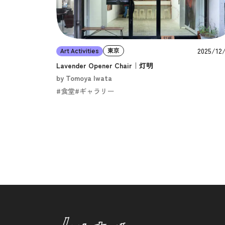
2025/12
東京
Art Activities
Lavender Opener Chair｜灯明
by Tomoya Iwata
#食堂
#ギャラリー