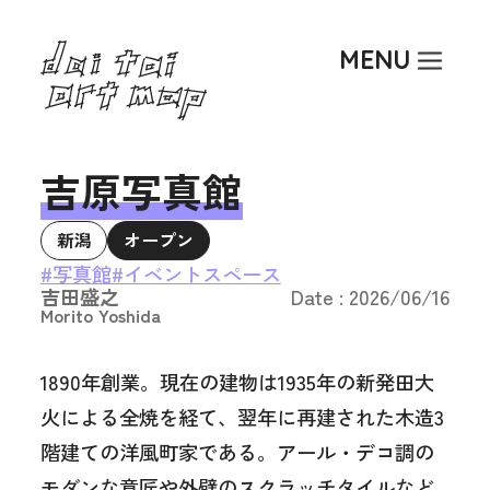
Top
MENU
About
Art Activity
Researcher
吉原写真館
Article
新潟
オープン
Event
#写真館
#イベントスペース
吉田盛之
Date : 2026/06/16
Morito Yoshida
1890年創業。現在の建物は1935年の新発田大
火による全焼を経て、翌年に再建された木造3
階建ての洋風町家である。アール・デコ調の
モダンな意匠や外壁のスクラッチタイルなど