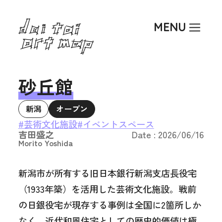
Top
MENU
About
Art Activity
Researcher
砂丘館
Article
新潟
オープン
Event
#芸術文化施設
#イベントスペース
吉田盛之
Date : 2026/06/16
Morito Yoshida
新潟市が所有する旧日本銀行新潟支店長役宅
（1933年築）を活用した芸術文化施設。戦前
の日銀役宅が現存する事例は全国に2箇所しか
なく、近代和風住宅としての歴史的価値は極