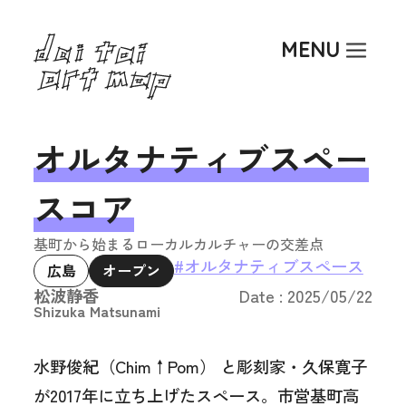
Top
MENU
About
Art Activity
Researcher
オルタナティブスペー
Article
スコア
Event
基町から始まるローカルカルチャーの交差点
#オルタナティブスペース
広島
オープン
松波静香
Date : 2025/05/22
Shizuka Matsunami
水野俊紀（Chim↑Pom） と彫刻家・久保寛子
が2017年に立ち上げたスペース。市営基町高