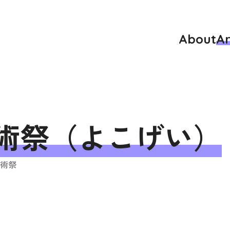
About
Ar
術祭（よこげい）
術祭