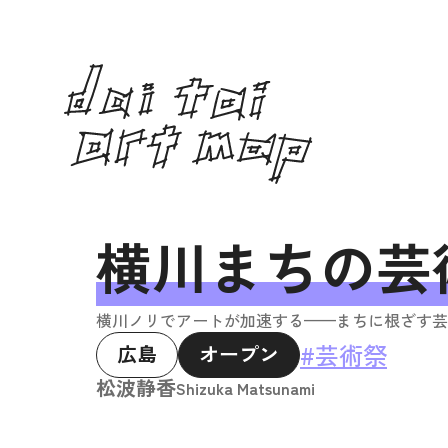
横川まちの芸
横川ノリでアートが加速する——まちに根ざす芸
#芸術祭
広島
オープン
松波静香
Shizuka Matsunami