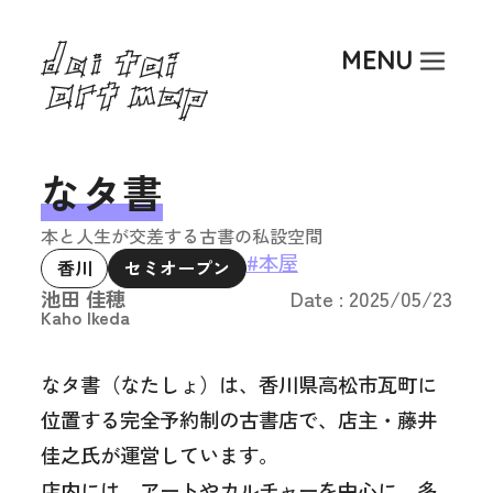
Top
MENU
About
Art Activity
Researcher
なタ書
Article
本と人生が交差する古書の私設空間
Event
#本屋
香川
セミオープン
池田 佳穂
Date : 2025/05/23
Kaho Ikeda
なタ書（なたしょ）は、香川県高松市瓦町に
位置する完全予約制の古書店で、店主・藤井
佳之氏が運営しています。
店内には、アートやカルチャーを中心に、多