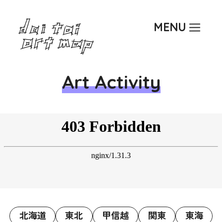
Top
MENU
About
Art Activity
Art Activity
Researcher
Article
Event
北海道
東北
甲信越
関東
東海