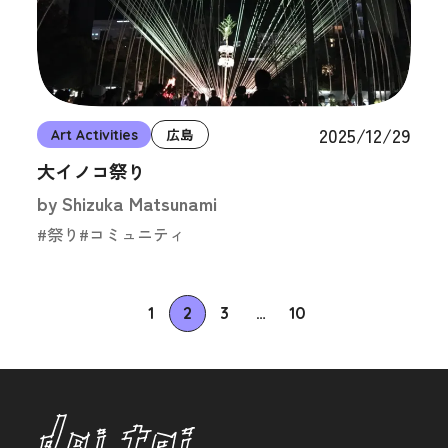
2025/12/29
Art Activities
広島
大イノコ祭り
by Shizuka Matsunami
#祭り
#コミュニティ
投稿のページ送り
1
2
3
…
10