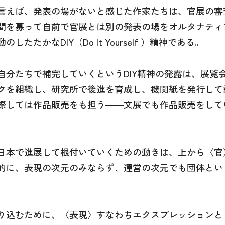
言えば、発表の場がないと感じた作家たちは、官展の審
間を募って自前で官展とは別の発表の場をオルタナティ
たかなDIY（Do It Yourself ）精神である。
自分たちで補完していくというDIY精神の発露は、展覧
クを組織し、研究所で後進を育成し、機関紙を発行して
際しては作品販売をも担う――文展でも作品販売をして
日本で進展して根付いていくための動きは、上から〈官
的に、表現の次元のみならず、運営の次元でも団体とい
り込むために、〈表現〉すなわちエクスプレッションと