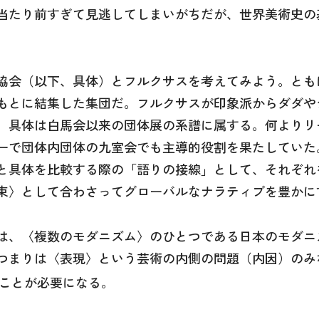
当たり前すぎて見逃してしまいがちだが、世界美術史の
。
協会（以下、具体）とフルクサスを考えてみよう。とも
もとに結集した集団だ。フルクサスが印象派からダダや
、具体は白馬会以来の団体展の系譜に属する。何よりリ
ーで団体内団体の九室会でも主導的役割を果たしていた
スと具体を比較する際の「語りの接線」として、それぞ
束〉として合わさってグローバルなナラティブを豊かに
は、〈複数のモダニズム〉のひとつである日本のモダニ
つまりは〈表現〉という芸術の内側の問題（内因）のみ
ことが必要になる。