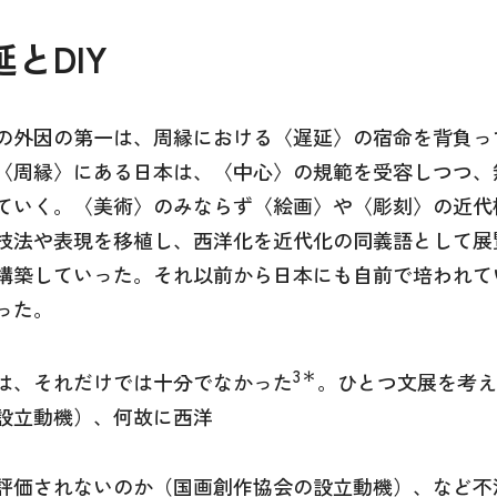
とDIY
の外因の第一は、周縁における〈遅延〉の宿命を背負っ
〈周縁〉にある日本は、〈中心〉の規範を受容しつつ、
ていく。〈美術〉のみならず〈絵画〉や〈彫刻〉の近代
技法や表現を移植し、西洋化を近代化の同義語として展
構築していった。それ以前から日本にも自前で培われて
った。
3
＊
は、それだけでは十分でなかった
。ひとつ文展を考え
設立動機）、何故に西洋
評価されないのか（国画創作協会の設立動機）、など不