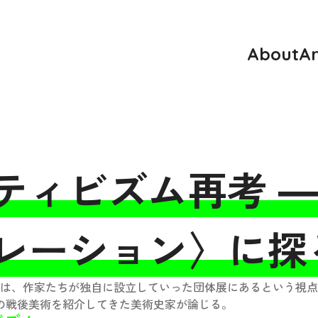
About
Ar
ティビズム再考 ―
ペレーション〉に探
は、作家たちが独自に設立していった団体展にあるという視点
本の戦後美術を紹介してきた美術史家が論じる。