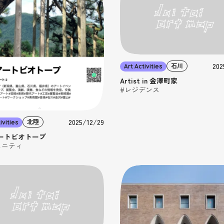
202
石川
Art Activities
Artist in 金澤町家
#レジデンス
2025/12/29
北陸
ivities
ートビオトープ
ュニティ