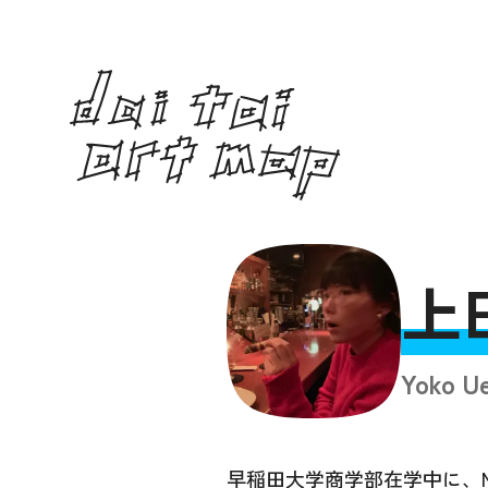
上
Yoko U
早稲田大学商学部在学中に、N