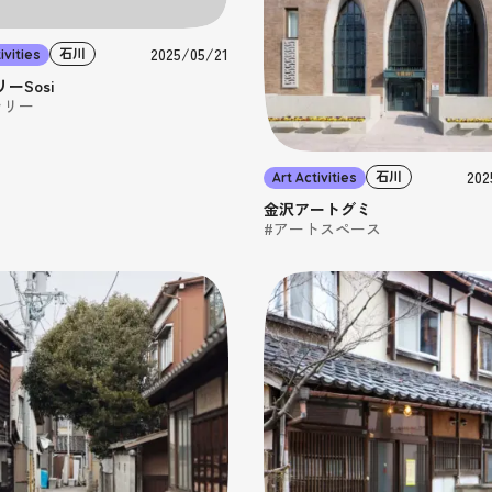
2025/05/21
石川
ivities
ーSosi
ラリー
202
石川
Art Activities
金沢アートグミ
#アートスペース