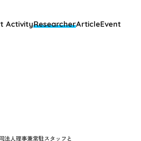
t Activity
Researcher
Article
Event
り同法人理事兼常駐スタッフと