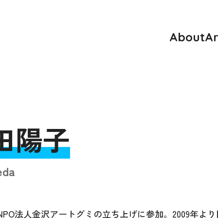
About
Ar
田陽子
eda
PO法人金沢アートグミの立ち上げに参加。2009年よ